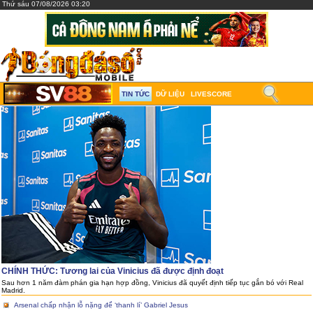
Thứ sáu 07/08/2026 03:20
TIN TỨC
DỮ LIỆU
LIVESCORE
CHÍNH THỨC: Tương lai của Vinicius đã được định đoạt
Sau hơn 1 năm đàm phán gia hạn hợp đồng, Vinicius đã quyết định tiếp tục gắn bó với Real
Madrid.
Arsenal chấp nhận lỗ nặng để ‘thanh lí’ Gabriel Jesus