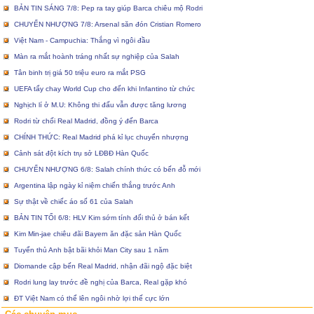
BẢN TIN SÁNG 7/8: Pep ra tay giúp Barca chiêu mộ Rodri
CHUYỂN NHƯỢNG 7/8: Arsenal săn đón Cristian Romero
Việt Nam - Campuchia: Thắng vì ngôi đầu
Màn ra mắt hoành tráng nhất sự nghiệp của Salah
Tân binh trị giá 50 triệu euro ra mắt PSG
UEFA tẩy chay World Cup cho đến khi Infantino từ chức
Nghịch lí ở M.U: Không thi đấu vẫn được tăng lương
Rodri từ chối Real Madrid, đồng ý đến Barca
CHÍNH THỨC: Real Madrid phá kỉ lục chuyển nhượng
Cảnh sát đột kích trụ sở LĐBĐ Hàn Quốc
CHUYỂN NHƯỢNG 6/8: Salah chính thức có bến đỗ mới
Argentina lập ngày kỉ niệm chiến thắng trước Anh
Sự thật về chiếc áo số 61 của Salah
BẢN TIN TỐI 6/8: HLV Kim sớm tính đối thủ ở bán kết
Kim Min-jae chiêu đãi Bayern ăn đặc sản Hàn Quốc
Tuyển thủ Anh bật bãi khỏi Man City sau 1 năm
Diomande cập bến Real Madrid, nhận đãi ngộ đặc biệt
Rodri lung lay trước đề nghị của Barca, Real gặp khó
ĐT Việt Nam có thể lên ngôi nhờ lợi thế cực lớn