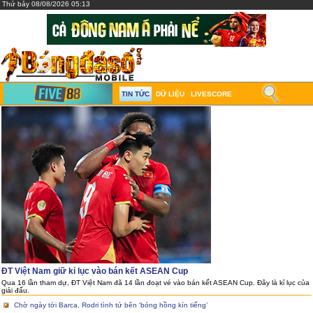
Thứ bảy 08/08/2026 05:13
TIN TỨC
DỮ LIỆU
LIVESCORE
ĐT Việt Nam giữ kỉ lục vào bán kết ASEAN Cup
Qua 16 lần tham dự, ĐT Việt Nam đã 14 lần đoạt vé vào bán kết ASEAN Cup. Đây là kỉ lục của
giải đấu.
Chờ ngày tới Barca, Rodri tình tứ bên ‘bóng hồng kín tiếng’