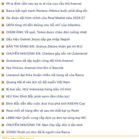
FA ra lệnh cấm sau sự ra đi của cựu cầu thủ Arsenal
Barca bất ngờ tranh Romero, Atletico buộc phải tăng tốc
Dự đoán đội hình chính của Real Madrid mùa 2026-27
UEFA từng chi tiền khủng cho ‘bồ nhí’ của Infantino
CHÙM ẢNH: Về quê, Torres được chào đón cuồng nhiệt
Dấu hiệu Gabriel Jesus sắp gia nhập Napoli
BẢN TIN SÁNG 8/8: Joshua Zirkzee khăn gói rời M.U
CHUYỂN NHƯỢNG 8/8: Chelsea gây sốc với Zubimendi
Guimaraes đã tập luyện cùng đội hình Arsenal
Hụt Vinicius, Arsenal chơi lớn vì Barcola
Liverpool đạt thỏa thuận chiêu mộ trung vệ của Barca
Quang Hải đi vào lịch sử đội tuyển Việt Nam
Bị loại sốc, HLV Indonesia hứng bão chỉ trích
HLV Kim: Đình Bắc phải vươn tầm châu lục!
Đình Bắc dẫn đầu cuộc đua Vua phá lưới ASEAN Cup
Real chốt sổ hàng tiền vệ sau khi thất bại vụ Rodri
LĐBĐ Hàn Quốc cung cấp dịch vụ đen tại vòng loại WC
CHUYỂN NHƯỢNG 7/8: Man City sắp đón 2 tân binh
XONG! Rodri coi như đã là người của Barca