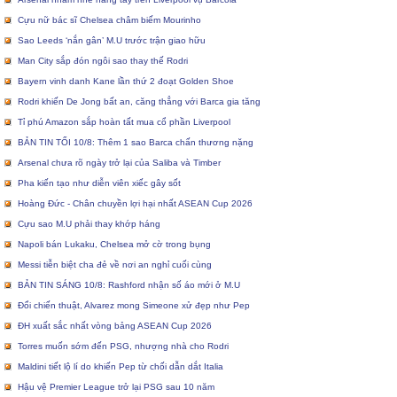
Cựu nữ bác sĩ Chelsea châm biếm Mourinho
Sao Leeds ‘nắn gân’ M.U trước trận giao hữu
Man City sắp đón ngôi sao thay thế Rodri
Bayern vinh danh Kane lần thứ 2 đoạt Golden Shoe
Rodri khiến De Jong bất an, căng thẳng với Barca gia tăng
Tỉ phú Amazon sắp hoàn tất mua cổ phần Liverpool
BẢN TIN TỐI 10/8: Thêm 1 sao Barca chấn thương nặng
Arsenal chưa rõ ngày trở lại của Saliba và Timber
Pha kiến tạo như diễn viên xiếc gây sốt
Hoàng Đức - Chân chuyền lợi hại nhất ASEAN Cup 2026
Cựu sao M.U phải thay khớp háng
Napoli bán Lukaku, Chelsea mở cờ trong bụng
Messi tiễn biệt cha đẻ về nơi an nghỉ cuối cùng
BẢN TIN SÁNG 10/8: Rashford nhận số áo mới ở M.U
Đổi chiến thuật, Alvarez mong Simeone xử đẹp như Pep
ĐH xuất sắc nhất vòng bảng ASEAN Cup 2026
Torres muốn sớm đến PSG, nhượng nhà cho Rodri
Maldini tiết lộ lí do khiến Pep từ chối dẫn dắt Italia
Hậu vệ Premier League trở lại PSG sau 10 năm