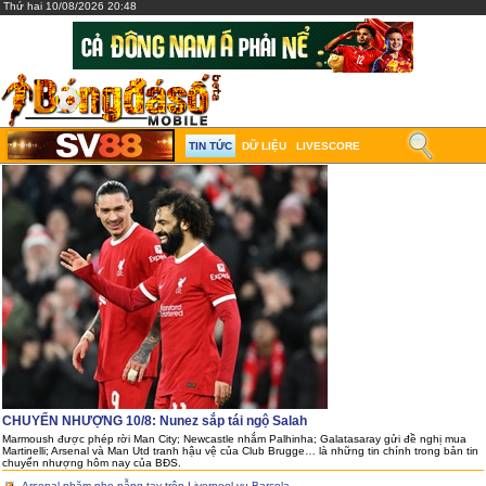
Thứ hai 10/08/2026 20:48
TIN TỨC
DỮ LIỆU
LIVESCORE
CHUYỂN NHƯỢNG 10/8: Nunez sắp tái ngộ Salah
Marmoush được phép rời Man City; Newcastle nhắm Palhinha; Galatasaray gửi đề nghị mua
Martinelli; Arsenal và Man Utd tranh hậu vệ của Club Brugge… là những tin chính trong bản tin
chuyển nhượng hôm nay của BĐS.
Arsenal nhăm nhe nẫng tay trên Liverpool vụ Barcola