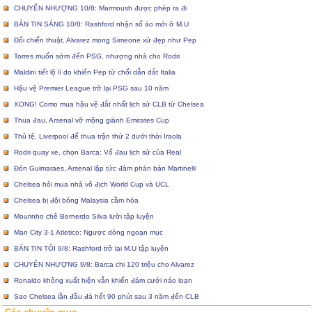
CHUYỂN NHƯỢNG 10/8: Marmoush được phép ra đi
BẢN TIN SÁNG 10/8: Rashford nhận số áo mới ở M.U
Đổi chiến thuật, Alvarez mong Simeone xử đẹp như Pep
Torres muốn sớm đến PSG, nhượng nhà cho Rodri
Maldini tiết lộ lí do khiến Pep từ chối dẫn dắt Italia
Hậu vệ Premier League trở lại PSG sau 10 năm
XONG! Como mua hậu vệ đắt nhất lịch sử CLB từ Chelsea
Thua đau, Arsenal vỡ mộng giành Emirates Cup
Thủ tệ, Liverpool để thua trận thứ 2 dưới thời Iraola
Rodri quay xe, chọn Barca: Vố đau lịch sử của Real
Đón Guimaraes, Arsenal lập tức đàm phán bán Martinelli
Chelsea hỏi mua nhà vô địch World Cup và UCL
Chelsea bị đội bóng Malaysia cầm hòa
Mourinho chê Bernerdo Silva lười tập luyện
Man City 3-1 Atletico: Ngược dòng ngoạn mục
BẢN TIN TỐI 9/8: Rashford trở lại M.U tập luyện
CHUYỂN NHƯỢNG 9/8: Barca chi 120 triệu cho Alvarez
Ronaldo không xuất hiện vẫn khiến đám cưới náo loạn
Sao Chelsea lần đầu đá hết 90 phút sau 3 năm đến CLB