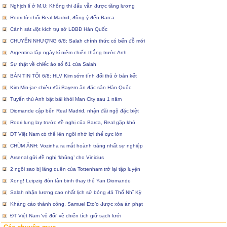
Nghịch lí ở M.U: Không thi đấu vẫn được tăng lương
Rodri từ chối Real Madrid, đồng ý đến Barca
Cảnh sát đột kích trụ sở LĐBĐ Hàn Quốc
CHUYỂN NHƯỢNG 6/8: Salah chính thức có bến đỗ mới
Argentina lập ngày kỉ niệm chiến thắng trước Anh
Sự thật về chiếc áo số 61 của Salah
BẢN TIN TỐI 6/8: HLV Kim sớm tính đối thủ ở bán kết
Kim Min-jae chiêu đãi Bayern ăn đặc sản Hàn Quốc
Tuyển thủ Anh bật bãi khỏi Man City sau 1 năm
Diomande cập bến Real Madrid, nhận đãi ngộ đặc biệt
Rodri lung lay trước đề nghị của Barca, Real gặp khó
ĐT Việt Nam có thể lên ngôi nhờ lợi thế cực lớn
CHÙM ẢNH: Vozinha ra mắt hoành tráng nhất sự nghiệp
Arsenal gửi đề nghị ‘khủng’ cho Vinicius
2 ngôi sao bị lãng quên của Tottenham trở lại tập luyện
Xong! Leipzig đón tân binh thay thế Yan Diomande
Salah nhận lương cao nhất lịch sử bóng đá Thổ Nhĩ Kỳ
Kháng cáo thành công, Samuel Eto’o được xóa án phạt
ĐT Việt Nam ‘vô đối’ về chiến tích giữ sạch lưới