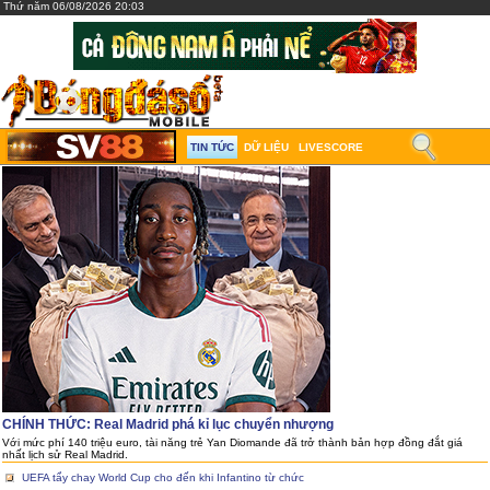
Thứ năm 06/08/2026 20:03
TIN TỨC
DỮ LIỆU
LIVESCORE
CHÍNH THỨC: Real Madrid phá kỉ lục chuyển nhượng
Với mức phí 140 triệu euro, tài năng trẻ Yan Diomande đã trở thành bản hợp đồng đắt giá
nhất lịch sử Real Madrid.
UEFA tẩy chay World Cup cho đến khi Infantino từ chức