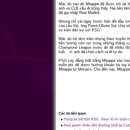
Mặc dù sau đó Mbappe đã được trở lại độ
anh và CLB xấu đi trông thấy. Hai bên liê
đã gia nhập Real Madrid.
Nhưng chỉ vài ngày trước trận đối đầu v
của cầu thủ, ông Pierre-Olivier Sur chia s
vụ kiện dân sự với PSG”.
Mặc dù rút đơn kiện nhưng theo truyền t
tiền lương còn nợ trong những tháng c
Champions League trước đó đã nhiều lần
tuổi... vì anh đã chọn cách ra đi tự do.
PSG cay đắng mất trắng Mbappe vào mùa 
miễn phí để được hưởng khoản lót tay kh
Mbappe từ Monaco. Cho đến nay, Mbappe vẫ
Các tin liên quan
Trọng tài bắt trận PSG - Real: Kí ức buồ
Real giành nhiều tiền thưởng nhất tại Cl