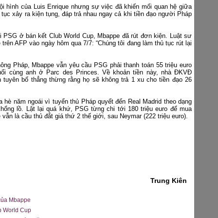
i hình của Luis Enrique nhưng sự việc đã khiến mối quan hệ giữa
n tục xảy ra kiện tụng, đáp trả nhau ngay cả khi tiền đạo người Pháp
ới PSG ở bán kết Club World Cup, Mbappe đã rút đơn kiện. Luật sư
ẻ trên AFP vào ngày hôm qua 7/7: “Chúng tôi đang làm thủ tục rút lại
hông Pháp, Mbappe vẫn yêu cầu PSG phải thanh toán 55 triệu euro
uối cùng anh ở Parc des Princes. Về khoản tiền này, nhà ĐKVĐ
 tuyên bố thẳng thừng rằng họ sẽ không trả 1 xu cho tiền đạo 26
hè năm ngoái vì tuyển thủ Pháp quyết đến Real Madrid theo dạng
ổng lồ. Lật lại quá khứ, PSG từng chi tới 180 triệu euro để mua
n là cầu thủ đắt giá thứ 2 thế giới, sau Neymar (222 triệu euro).
Trung Kiên
n của Mbappe
ub World Cup