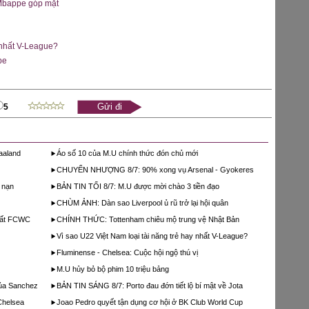
 Mbappe góp mặt
 nhất V-League?
pe
5
aaland
Áo số 10 của M.U chính thức đón chủ mới
CHUYỂN NHƯỢNG 8/7: 90% xong vụ Arsenal - Gyokeres
p nạn
BẢN TIN TỐI 8/7: M.U được mời chào 3 tiền đạo
CHÙM ẢNH: Dàn sao Liverpool ủ rũ trở lại hội quân
nhất FCWC
CHÍNH THỨC: Tottenham chiêu mộ trung vệ Nhật Bản
Vì sao U22 Việt Nam loại tài năng trẻ hay nhất V-League?
Fluminense - Chelsea: Cuộc hội ngộ thú vị
M.U hủy bỏ bộ phim 10 triệu bảng
của Sanchez
BẢN TIN SÁNG 8/7: Porto đau đớn tiết lộ bí mật về Jota
Chelsea
Joao Pedro quyết tận dụng cơ hội ở BK Club World Cup