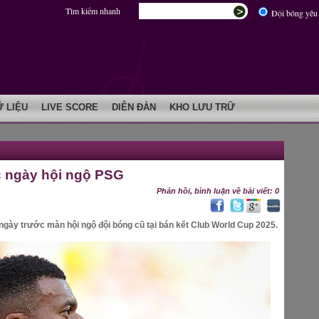
Tìm kiếm nhanh
Đội bóng yêu 
Ữ LIỆU
LIVE SCORE
DIỄN ĐÀN
KHO LƯU TRỮ
c ngày hội ngộ PSG
Phản hồi, bình luận về bài viết: 0
ngày trước màn hội ngộ đội bóng cũ tại bán kết Club World Cup 2025.