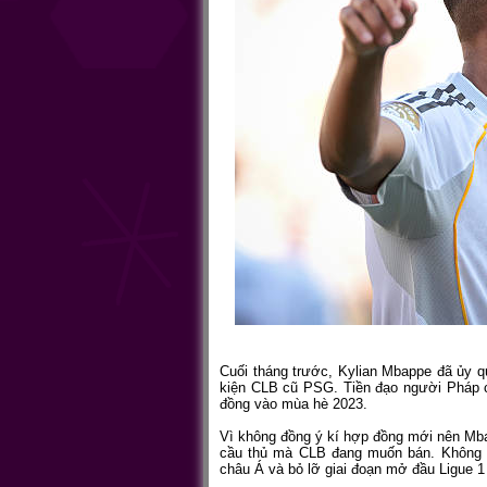
Cuối tháng trước, Kylian Mbappe đã ủy qu
kiện CLB cũ PSG. Tiền đạo người Pháp c
đồng vào mùa hè 2023.
Vì không đồng ý kí hợp đồng mới nên Mba
cầu thủ mà CLB đang muốn bán. Không ch
châu Á và bỏ lỡ giai đoạn mở đầu Ligue 1