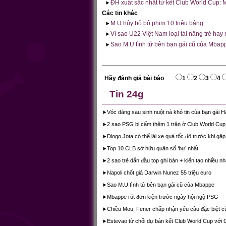
ĐH xuất sắc nhất tứ kết Club World Cup:
Các tin khác
M.U hủy bỏ bộ phim 10 triệu bảng
Vì sao U22 Việt Nam loại tài năng trẻ hay
Sao M.U tình tứ bên bạn gái cũ của Mbap
Hãy đánh giá bài báo
1
2
3
4
Tin 24g
Vóc dáng sau sinh nuột nà khó tin của bạn gái H
2 sao PSG bị cấm thêm 1 trận ở Club World Cup
Diogo Jota có thể lái xe quá tốc độ trước khi gặ
Top 10 CLB sở hữu quân số ‘bự’ nhất
2 sao trẻ dẫn đầu top ghi bàn + kiến tạo nhiều 
Napoli chốt giá Darwin Nunez 55 triệu euro
Sao M.U tình tứ bên bạn gái cũ của Mbappe
Mbappe rút đơn kiện trước ngày hội ngộ PSG
Chiều Mou, Fener chấp nhận yêu cầu đặc biệt 
Estevao từ chối dự bán kết Club World Cup với 