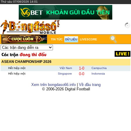
Thứ sáu 07/08/2026 14:01
TIN TỨC
DỮ LIỆU
LIVESCORE
ASEAN CHAMPIONSHIP 2026
1-0
Hết hiệp một
Việt Nam
Campuchia
0-0
Hết hiệp một
Singapore
Indonesia
Xem trên bongdaso66.info
|
Về đầu trang
© 2006-2026 Digital Football