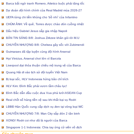
Barca bất ngờ tranh Romero, Atletico buộc phải tăng tốc
Dự đoán đội hình chính của Real Madrid mùa 2026-27
UEFA từng chi tiền khủng cho ‘bồ nhí’ của Infantino
CHÙM ẢNH: Về quê, Torres được chào đón cuồng nhiệt
Dấu hiệu Gabriel Jesus sắp gia nhập Napoli
BẢN TIN SÁNG 8/8: Joshua Zirkzee khăn gói rời M.U
CHUYỂN NHƯỢNG 8/8: Chelsea gây sốc với Zubimendi
Guimaraes đã tập luyện cùng đội hình Arsenal
Hụt Vinicius, Arsenal chơi lớn vì Barcola
Liverpool đạt thỏa thuận chiêu mộ trung vệ của Barca
Quang Hải đi vào lịch sử đội tuyển Việt Nam
Bị loại sốc, HLV Indonesia hứng bão chỉ trích
HLV Kim: Đình Bắc phải vươn tầm châu lục!
Đình Bắc dẫn đầu cuộc đua Vua phá lưới ASEAN Cup
Real chốt sổ hàng tiền vệ sau khi thất bại vụ Rodri
LĐBĐ Hàn Quốc cung cấp dịch vụ đen tại vòng loại WC
CHUYỂN NHƯỢNG 7/8: Man City sắp đón 2 tân binh
XONG! Rodri coi như đã là người của Barca
Singapore 1-1 Indonesia: Chia tay ứng cử viên vô địch