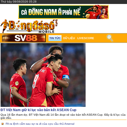
Thứ bảy 08/08/2026 05:28
TIN TỨC
DỮ LIỆU
LIVESCORE
ĐT Việt Nam giữ kỉ lục vào bán kết ASEAN Cup
Qua 16 lần tham dự, ĐT Việt Nam đã 14 lần đoạt vé vào bán kết ASEAN Cup. Đây là kỉ lục của
giải đấu.
FA ra lệnh cấm sau sự ra đi của cựu cầu thủ Arsenal