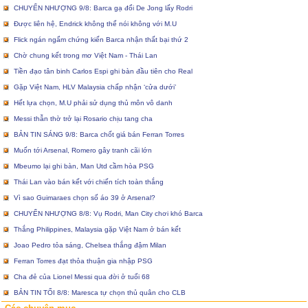
CHUYỂN NHƯỢNG 9/8: Barca gạ đổi De Jong lấy Rodri
Được liên hệ, Endrick không thể nói không với M.U
Flick ngán ngẩm chứng kiến Barca nhận thất bại thứ 2
Chờ chung kết trong mơ Việt Nam - Thái Lan
Tiền đạo tân binh Carlos Espi ghi bàn đầu tiên cho Real
Gặp Việt Nam, HLV Malaysia chấp nhận ‘cửa dưới’
Hết lựa chọn, M.U phải sử dụng thủ môn vô danh
Messi thẫn thờ trở lại Rosario chịu tang cha
BẢN TIN SÁNG 9/8: Barca chốt giá bán Ferran Torres
Muốn tới Arsenal, Romero gây tranh cãi lớn
Mbeumo lại ghi bàn, Man Utd cầm hòa PSG
Thái Lan vào bán kết với chiến tích toàn thắng
Vì sao Guimaraes chọn số áo 39 ở Arsenal?
CHUYỂN NHƯỢNG 8/8: Vụ Rodri, Man City chơi khó Barca
Thắng Philippines, Malaysia gặp Việt Nam ở bán kết
Joao Pedro tỏa sáng, Chelsea thắng đậm Milan
Ferran Torres đạt thỏa thuận gia nhập PSG
Cha đẻ của Lionel Messi qua đời ở tuổi 68
BẢN TIN TỐI 8/8: Maresca tự chọn thủ quân cho CLB