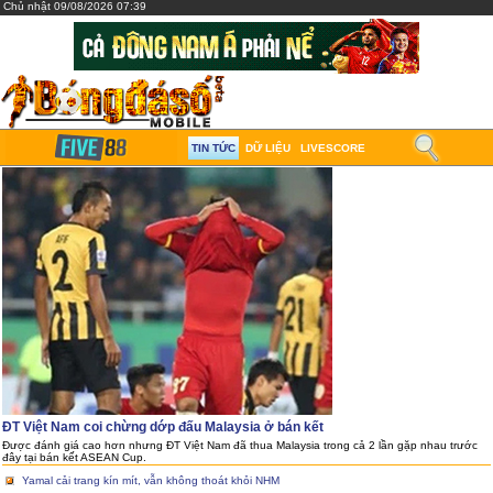
Chủ nhật 09/08/2026 07:39
TIN TỨC
DỮ LIỆU
LIVESCORE
ĐT Việt Nam coi chừng dớp đấu Malaysia ở bán kết
Được đánh giá cao hơn nhưng ĐT Việt Nam đã thua Malaysia trong cả 2 lần gặp nhau trước
đây tại bán kết ASEAN Cup.
Yamal cải trang kín mít, vẫn không thoát khỏi NHM