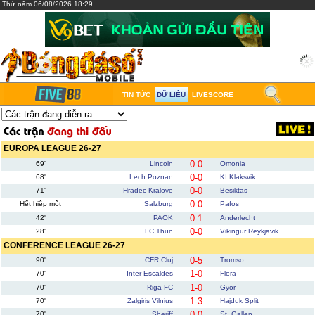
Thứ năm 06/08/2026 18:29
TIN TỨC
DỮ LIỆU
LIVESCORE
EUROPA LEAGUE 26-27
0-0
69'
Lincoln
Omonia
0-0
68'
Lech Poznan
KI Klaksvik
0-0
71'
Hradec Kralove
Besiktas
0-0
Hết hiệp một
Salzburg
Pafos
0-1
42'
PAOK
Anderlecht
0-0
28'
FC Thun
Vikingur Reykjavik
CONFERENCE LEAGUE 26-27
0-5
90'
CFR Cluj
Tromso
1-0
70'
Inter Escaldes
Flora
1-0
70'
Riga FC
Gyor
1-3
70'
Zalgiris Vilnius
Hajduk Split
0-0
70'
Sheriff
St. Gallen