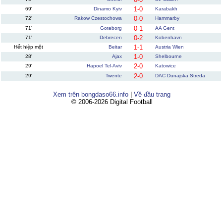
1-0
69'
Dinamo Kyiv
Karabakh
0-0
72'
Rakow Czestochowa
Hammarby
0-1
71'
Goteborg
AA Gent
0-2
71'
Debrecen
Kobenhavn
1-1
Hết hiệp một
Beitar
Austria Wien
1-0
28'
Ajax
Shelbourne
2-0
29'
Hapoel Tel-Aviv
Katowice
2-0
29'
Twente
DAC Dunajska Streda
Xem trên bongdaso66.info
|
Về đầu trang
© 2006-2026 Digital Football