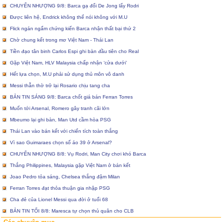
CHUYỂN NHƯỢNG 9/8: Barca gạ đổi De Jong lấy Rodri
Được liên hệ, Endrick không thể nói không với M.U
Flick ngán ngẩm chứng kiến Barca nhận thất bại thứ 2
Chờ chung kết trong mơ Việt Nam - Thái Lan
Tiền đạo tân binh Carlos Espi ghi bàn đầu tiên cho Real
Gặp Việt Nam, HLV Malaysia chấp nhận ‘cửa dưới’
Hết lựa chọn, M.U phải sử dụng thủ môn vô danh
Messi thẫn thờ trở lại Rosario chịu tang cha
BẢN TIN SÁNG 9/8: Barca chốt giá bán Ferran Torres
Muốn tới Arsenal, Romero gây tranh cãi lớn
Mbeumo lại ghi bàn, Man Utd cầm hòa PSG
Thái Lan vào bán kết với chiến tích toàn thắng
Vì sao Guimaraes chọn số áo 39 ở Arsenal?
CHUYỂN NHƯỢNG 8/8: Vụ Rodri, Man City chơi khó Barca
Thắng Philippines, Malaysia gặp Việt Nam ở bán kết
Joao Pedro tỏa sáng, Chelsea thắng đậm Milan
Ferran Torres đạt thỏa thuận gia nhập PSG
Cha đẻ của Lionel Messi qua đời ở tuổi 68
BẢN TIN TỐI 8/8: Maresca tự chọn thủ quân cho CLB