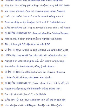
Tây Ban Nha đòi quyền đăng cai trận chung kết WC 2030
Vỡ mộng Vinicius, Arsenal chuyển sang Julian Alvarez
Chờ ‘nạn nhân’ thứ 8 của Xuân Son ở Đông Nam Á
Arsenal chấp nhận lỗ nặng để ‘thanh lí’ Gabriel Jesus
BẢN TIN SÁNG 7/8: Pep ra tay giúp Barca chiêu mộ Rodri
CHUYỂN NHƯỢNG 7/8: Arsenal săn đón Cristian Romero
Màn ra mắt hoành tráng nhất sự nghiệp của Salah
Tân binh trị giá 50 triệu euro ra mắt PSG
CHÍNH THỨC: Tương lai của Vinicius đã được định đoạt
UEFA tẩy chay World Cup cho đến khi Infantino từ chức
Nghịch lí ở M.U: Không thi đấu vẫn được tăng lương
Rodri từ chối Real Madrid, đồng ý đến Barca
CHÍNH THỨC: Real Madrid phá kỉ lục chuyển nhượng
Cảnh sát đột kích trụ sở LĐBĐ Hàn Quốc
CHUYỂN NHƯỢNG 6/8: Salah chính thức có bến đỗ mới
Argentina lập ngày kỉ niệm chiến thắng trước Anh
Sự thật về chiếc áo số 61 của Salah
BẢN TIN TỐI 6/8: HLV Kim sớm tính đối thủ ở bán kết
Kim Min-jae chiêu đãi Bayern ăn đặc sản Hàn Quốc