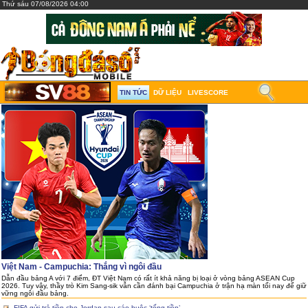
Thứ sáu 07/08/2026 04:00
TIN TỨC
DỮ LIỆU
LIVESCORE
Việt Nam - Campuchia: Thắng vì ngôi đầu
Dẫn đầu bảng A với 7 điểm, ĐT Việt Nam có rất ít khả năng bị loại ở vòng bảng ASEAN Cup
2026. Tuy vậy, thầy trò Kim Sang-sik vẫn cần đánh bại Campuchia ở trận hạ màn tối nay để giữ
vững ngôi đầu bảng.
FIFA gửi trả tiền cho Jordan sau cáo buộc ‘tống tiền’