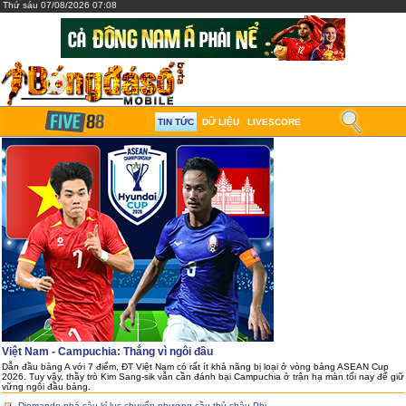
Thứ sáu 07/08/2026 07:08
TIN TỨC
DỮ LIỆU
LIVESCORE
Việt Nam - Campuchia: Thắng vì ngôi đầu
Dẫn đầu bảng A với 7 điểm, ĐT Việt Nam có rất ít khả năng bị loại ở vòng bảng ASEAN Cup
2026. Tuy vậy, thầy trò Kim Sang-sik vẫn cần đánh bại Campuchia ở trận hạ màn tối nay để giữ
vững ngôi đầu bảng.
Diomande phá sâu kỉ lục chuyển nhượng cầu thủ châu Phi