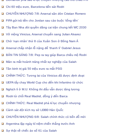
Chi 60 triệu euro, Barcelona tiến sát Rodri
CHUYỂN NHƯỢNG 7/8: Arsenal săn đón Cristian Romero
FIFA gửi trả tiền cho Jordan sau cáo buộc ‘tống tiền’
Tây Ban Nha đòi quyền đăng cai trận chung kết WC 2030
Vỡ mộng Vinicius, Arsenal chuyển sang Julian Alvarez
Chờ ‘nạn nhân’ thứ 8 của Xuân Son ở Đông Nam Á
Arsenal chấp nhận lỗ nặng để ‘thanh lí’ Gabriel Jesus
BẢN TIN SÁNG 7/8: Pep ra tay giúp Barca chiêu mộ Rodri
Màn ra mắt hoành tráng nhất sự nghiệp của Salah
Tân binh trị giá 50 triệu euro ra mắt PSG
CHÍNH THỨC: Tương lai của Vinicius đã được định đoạt
UEFA tẩy chay World Cup cho đến khi Infantino từ chức
Nghịch lí ở M.U: Không thi đấu vẫn được tăng lương
Rodri từ chối Real Madrid, đồng ý đến Barca
CHÍNH THỨC: Real Madrid phá kỉ lục chuyển nhượng
Cảnh sát đột kích trụ sở LĐBĐ Hàn Quốc
CHUYỂN NHƯỢNG 6/8: Salah chính thức có bến đỗ mới
Argentina lập ngày kỉ niệm chiến thắng trước Anh
Sự thật về chiếc áo số 61 của Salah