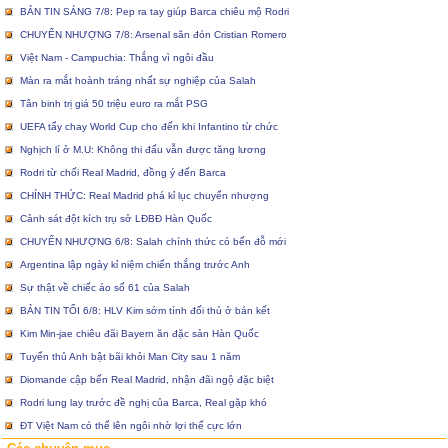
BẢN TIN SÁNG 7/8: Pep ra tay giúp Barca chiêu mộ Rodri
CHUYỂN NHƯỢNG 7/8: Arsenal săn đón Cristian Romero
Việt Nam - Campuchia: Thắng vì ngôi đầu
Màn ra mắt hoành tráng nhất sự nghiệp của Salah
Tân binh trị giá 50 triệu euro ra mắt PSG
UEFA tẩy chay World Cup cho đến khi Infantino từ chức
Nghịch lí ở M.U: Không thi đấu vẫn được tăng lương
Rodri từ chối Real Madrid, đồng ý đến Barca
CHÍNH THỨC: Real Madrid phá kỉ lục chuyển nhượng
Cảnh sát đột kích trụ sở LĐBĐ Hàn Quốc
CHUYỂN NHƯỢNG 6/8: Salah chính thức có bến đỗ mới
Argentina lập ngày kỉ niệm chiến thắng trước Anh
Sự thật về chiếc áo số 61 của Salah
BẢN TIN TỐI 6/8: HLV Kim sớm tính đối thủ ở bán kết
Kim Min-jae chiêu đãi Bayern ăn đặc sản Hàn Quốc
Tuyển thủ Anh bật bãi khỏi Man City sau 1 năm
Diomande cập bến Real Madrid, nhận đãi ngộ đặc biệt
Rodri lung lay trước đề nghị của Barca, Real gặp khó
ĐT Việt Nam có thể lên ngôi nhờ lợi thế cực lớn