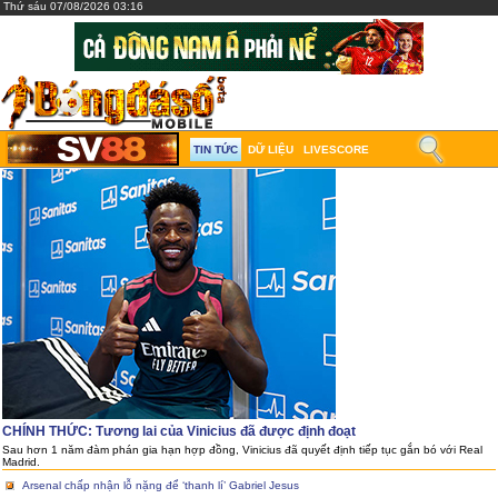
Thứ sáu 07/08/2026 03:16
TIN TỨC
DỮ LIỆU
LIVESCORE
CHÍNH THỨC: Tương lai của Vinicius đã được định đoạt
Sau hơn 1 năm đàm phán gia hạn hợp đồng, Vinicius đã quyết định tiếp tục gắn bó với Real
Madrid.
Arsenal chấp nhận lỗ nặng để ‘thanh lí’ Gabriel Jesus