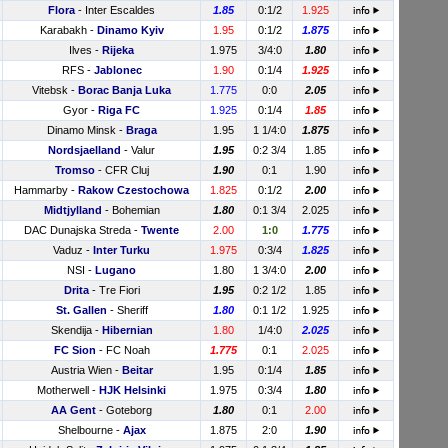
Flora
-
Inter Escaldes
1.85
0:1/2
1.925
Karabakh
-
Dinamo Kyiv
1.95
0:1/2
1.875
Ilves
-
Rijeka
1.975
3/4:0
1.80
RFS
-
Jablonec
1.90
0:1/4
1.925
Vitebsk
-
Borac Banja Luka
1.775
0:0
2.05
Gyor
-
Riga FC
1.925
0:1/4
1.85
Dinamo Minsk
-
Braga
1.95
1 1/4:0
1.875
Nordsjaelland
-
Valur
1.95
0:2 3/4
1.85
Tromso
-
CFR Cluj
1.90
0:1
1.90
Hammarby
-
Rakow Czestochowa
1.825
0:1/2
2.00
Midtjylland
-
Bohemian
1.80
0:1 3/4
2.025
DAC Dunajska Streda
-
Twente
2.00
1:0
1.775
Vaduz
-
Inter Turku
1.975
0:3/4
1.825
NSI
-
Lugano
1.80
1 3/4:0
2.00
Drita
-
Tre Fiori
1.95
0:2 1/2
1.85
St. Gallen
-
Sheriff
1.80
0:1 1/2
1.925
Skendija
-
Hibernian
1.80
1/4:0
2.025
FC Sion
-
FC Noah
1.775
0:1
2.025
Austria Wien
-
Beitar
1.95
0:1/4
1.85
Motherwell
-
HJK Helsinki
1.975
0:3/4
1.80
AA Gent
-
Goteborg
1.80
0:1
2.00
Shelbourne
-
Ajax
1.875
2:0
1.90