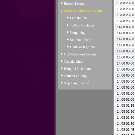
Europa League
13/08 23:00
13/08 23:00
Europa Conference League
13/08 23:00
Lịch thi đấu
13/08 23:30
Trước vòng bảng
14/08 00:00
Vòng bảng
14/08 00:00
Sau vòng bảng
14/08 00:00
14/08 00:00
Danh sách ghi bàn
14/08 00:00
UEFA Nations League
14/08 00:00
Các giải khác
14/08 00:00
Bóng đá Việt Nam
14/08 00:00
Chuyển nhượng
14/08 00:30
14/08 00:30
Xếp hạng quốc tế
14/08 01:00
14/08 01:00
14/08 01:00
14/08 01:15
14/08 01:30
14/08 01:30
14/08 01:30
14/08 01:45