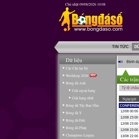
Chủ nhật 09/08/2026 10:08
TIN TỨC
D
Dữ liệu
Định dạ
Các Câu lạc bộ
Worldcup 2026
Các trận
Bóng đá Anh
Tỷ lệ châ
Giải ngoại hạng
Giải hạng nhất
Ngày/giờ
Bóng đá Tây Ban Nha
CONFERENC
12/08 00:00
Bóng đá Ý
12/08 23:00
Bóng đá Đức
12/08 23:00
Bóng đá Pháp
12/08 23:00
Champions League
13/08 22:00