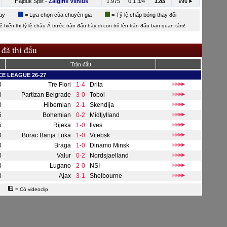
Hajduk Split
-
Zalgiris Vilnius
1.975
0:1 3/4
1.85
ay
= Lựa chọn của chuyên gia
= Tỷ lệ chấp bóng thay đổi
hiển thị tỷ lệ châu Á trước trận đấu hãy di con trỏ lên trận đấu bạn quan tâm!
 đã thi đấu
Trận đấu
E LEAGUE 26-27
0
Tre Fiori
1-4
Drita
0
Partizan Belgrade
3-0
Tobol
0
Hibernian
2-1
Skendija
5
Bohemian
0-2
Midtjylland
5
Rijeka
1-0
Ilves
0
Borac Banja Luka
1-0
Vitebsk
0
Braga
1-0
Dinamo Minsk
0
Valur
0-2
Nordsjaelland
0
Lugano
2-0
NSI
0
Ajax
3-1
Shelbourne
= Có videoclip