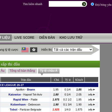
Tìm kiếm nhanh
Đội bóng yêu 
Ữ LIỆU
LIVE SCORE
DIỄN ĐÀN
KHO LƯU TRỮ
ng tỷ lệ cược
Hiển thị
 sắp thi đấu
u Âu
Tổng số bàn thắng
Tỷ lệ châu Á
Trận đấu
Chủ
Tỷ lệ
Khách
E LEAGUE 26-27
Apollon
-
Brann
1.95
0:1/4
1.85
Katowice
-
Hapoel Tel-Aviv
1.80
0:1/4
2.05
Rapid Wien
-
Paide
1.975
0:2 1/2
1.85
Kobenhavn
-
Debrecen
1.90
0:1 3/4
1.90
Tobol
-
Partizan Belgrade
1.925
1/4:0
1.875