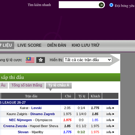
Tìm kiếm nhanh
Đội bóng yêu 
Ữ LIỆU
LIVE SCORE
DIỄN ĐÀN
KHO LƯU TRỮ
ng tỷ lệ cược
Hiển thị
 sắp thi đấu
u Âu
Tổng số bàn thắng
Tỷ lệ châu Á
Trận đấu
Chủ
Tỷ lệ
Khách
 LEAGUE 26-27
Kairat
-
Levski
2.05
0:1/4
1.775
Kauno Zalgiris
-
Dinamo Zagreb
1.975
1 1/4:0
1.85
NEC Nijmegen
-
Olympiacos
1.975
0:0
1.85
Crvena Zvezda
-
Hapoel Beer Sheva
1.85
0:1 1/2
1.975
Slovan
-
Mjaellby
1.775
0:1/2
1.975