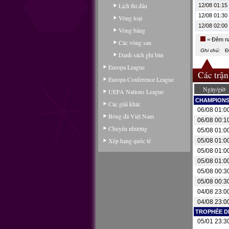
Lịch thi đấu
12/08 01:15
12/08 01:30
Vòng loại
12/08 02:00
Vòng bảng
= Đêm n
Các vòng sau
Ghi chú:
Để 
Danh sách ghi bàn
Europa League
Các trận
Europa Conference League
Ngày/giờ
UEFA Nations League
CHAMPIONS
Các giải khác
06/08 01:0
Bóng đá Việt Nam
06/08 00:1
Chuyển nhượng
05/08 01:0
Xếp hạng quốc tế
05/08 01:0
05/08 01:0
05/08 01:0
05/08 00:3
05/08 00:3
04/08 23:0
04/08 23:0
TROPHÉE DE
05/01 23:3