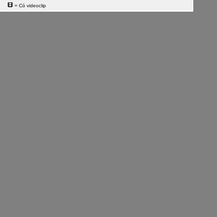
= Có videoclip