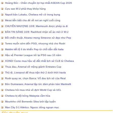
Hoàng Đức - Chân chuyền lợi hại nhất ASEAN Cup 2026
Cựu sao M.U phải thay khớp háng
Napoli bán Lukaku, Chelsea mở cờ trong bụng
Messi tiễn biệt cha đẻ về nơi an nghỉ cuối cùng
CHUYỂN NHƯỢNG 10/8: Marmoush được phép ra đi
BẢN TIN SÁNG 10/8: Rashford nhận số áo mới ở M.U
Đổi chiến thuật, Alvarez mong Simeone xử đẹp như Pep
Torres muốn sớm đến PSG, nhượng nhà cho Rodri
Maldini tiết lộ lí do khiến Pep từ chối dẫn dắt Italia
Hậu vệ Premier League trở lại PSG sau 10 năm
XONG! Como mua hậu vệ đắt nhất lịch sử CLB từ Chelsea
Thua đau, Arsenal vỡ mộng giành Emirates Cup
Thủ tệ, Liverpool để thua trận thứ 2 dưới thời Iraola
Rodri quay xe, chọn Barca: Vố đau lịch sử của Real
Đón Guimaraes, Arsenal lập tức đàm phán bán Martinelli
Chelsea hỏi mua nhà vô địch World Cup và UCL
Chelsea bị đội bóng Malaysia cầm hòa
Mourinho chê Bernerdo Silva lười tập luyện
Man City 3-1 Atletico: Ngược dòng ngoạn mục