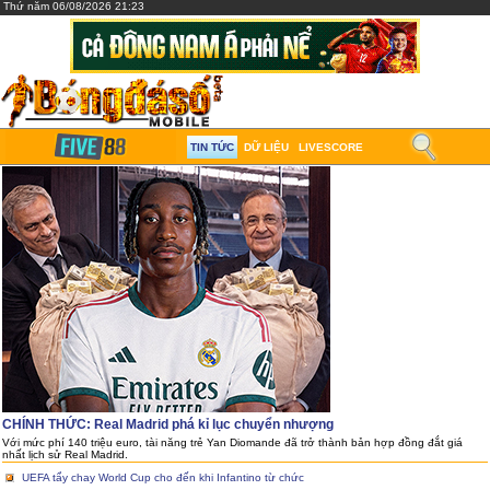
Thứ năm 06/08/2026 21:23
TIN TỨC
DỮ LIỆU
LIVESCORE
CHÍNH THỨC: Real Madrid phá kỉ lục chuyển nhượng
Với mức phí 140 triệu euro, tài năng trẻ Yan Diomande đã trở thành bản hợp đồng đắt giá
nhất lịch sử Real Madrid.
UEFA tẩy chay World Cup cho đến khi Infantino từ chức