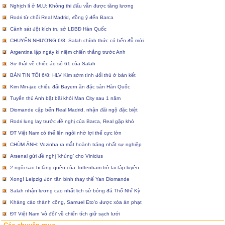
Nghịch lí ở M.U: Không thi đấu vẫn được tăng lương
Rodri từ chối Real Madrid, đồng ý đến Barca
Cảnh sát đột kích trụ sở LĐBĐ Hàn Quốc
CHUYỂN NHƯỢNG 6/8: Salah chính thức có bến đỗ mới
Argentina lập ngày kỉ niệm chiến thắng trước Anh
Sự thật về chiếc áo số 61 của Salah
BẢN TIN TỐI 6/8: HLV Kim sớm tính đối thủ ở bán kết
Kim Min-jae chiêu đãi Bayern ăn đặc sản Hàn Quốc
Tuyển thủ Anh bật bãi khỏi Man City sau 1 năm
Diomande cập bến Real Madrid, nhận đãi ngộ đặc biệt
Rodri lung lay trước đề nghị của Barca, Real gặp khó
ĐT Việt Nam có thể lên ngôi nhờ lợi thế cực lớn
CHÙM ẢNH: Vozinha ra mắt hoành tráng nhất sự nghiệp
Arsenal gửi đề nghị ‘khủng’ cho Vinicius
2 ngôi sao bị lãng quên của Tottenham trở lại tập luyện
Xong! Leipzig đón tân binh thay thế Yan Diomande
Salah nhận lương cao nhất lịch sử bóng đá Thổ Nhĩ Kỳ
Kháng cáo thành công, Samuel Eto’o được xóa án phạt
ĐT Việt Nam ‘vô đối’ về chiến tích giữ sạch lưới