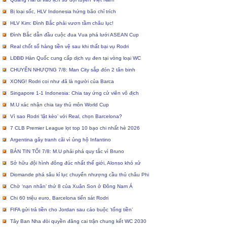
Bị loại sốc, HLV Indonesia hứng bão chỉ trích
HLV Kim: Đình Bắc phải vươn tầm châu lục!
Đình Bắc dẫn đầu cuộc đua Vua phá lưới ASEAN Cup
Real chốt sổ hàng tiền vệ sau khi thất bại vụ Rodri
LĐBĐ Hàn Quốc cung cấp dịch vụ đen tại vòng loại WC
CHUYỂN NHƯỢNG 7/8: Man City sắp đón 2 tân binh
XONG! Rodri coi như đã là người của Barca
Singapore 1-1 Indonesia: Chia tay ứng cử viên vô địch
M.U xác nhận chia tay thủ môn World Cup
Vì sao Rodri ‘lật kèo’ với Real, chọn Barcelona?
7 CLB Premier League lọt top 10 bạo chi nhất hè 2026
Argentina gây tranh cãi vì ủng hộ Infantino
BẢN TIN TỐI 7/8: M.U phải phá quy tắc vì Bruno
Sở hữu đội hình đông đúc nhất thế giới, Alonso khó xử
Diomande phá sâu kỉ lục chuyển nhượng cầu thủ châu Phi
Chờ ‘nạn nhân’ thứ 8 của Xuân Son ở Đông Nam Á
Chi 60 triệu euro, Barcelona tiến sát Rodri
FIFA gửi trả tiền cho Jordan sau cáo buộc ‘tống tiền’
Tây Ban Nha đòi quyền đăng cai trận chung kết WC 2030