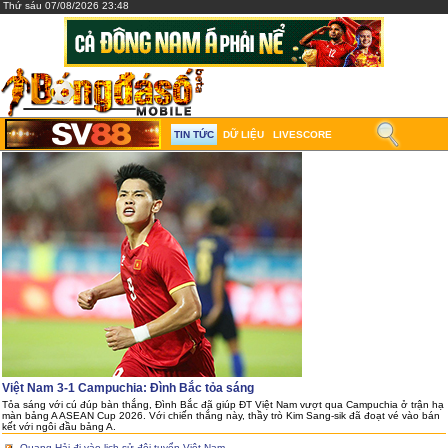
Thứ sáu 07/08/2026 23:48
TIN TỨC
DỮ LIỆU
LIVESCORE
Việt Nam 3-1 Campuchia: Đình Bắc tỏa sáng
Tỏa sáng với cú đúp bàn thắng, Đình Bắc đã giúp ĐT Việt Nam vượt qua Campuchia ở trận hạ
màn bảng A ASEAN Cup 2026. Với chiến thắng này, thầy trò Kim Sang-sik đã đoạt vé vào bán
kết với ngôi đầu bảng A.
Quang Hải đi vào lịch sử đội tuyển Việt Nam