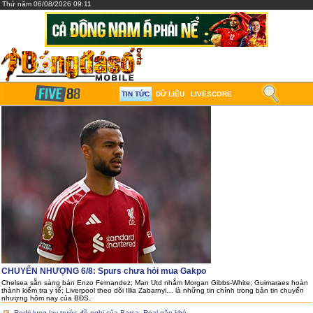
Thứ năm 06/08/2026 09:11
TIN TỨC
DỮ LIỆU
LIVESCORE
CHUYỂN NHƯỢNG 6/8: Spurs chưa hỏi mua Gakpo
Chelsea sẵn sàng bán Enzo Fernandez; Man Utd nhắm Morgan Gibbs-White; Guimaraes hoàn
thành kiểm tra y tế; Liverpool theo dõi Illia Zabarnyi… là những tin chính trong bản tin chuyển
nhượng hôm nay của BĐS.
Rodri lung lay trước đề nghị của Barca, Real gặp khó