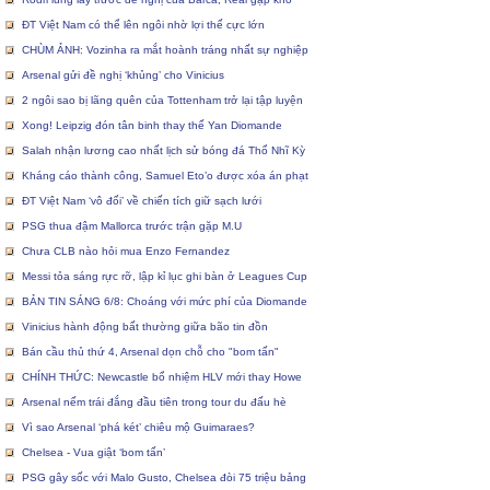
ĐT Việt Nam có thể lên ngôi nhờ lợi thế cực lớn
CHÙM ẢNH: Vozinha ra mắt hoành tráng nhất sự nghiệp
Arsenal gửi đề nghị ‘khủng’ cho Vinicius
2 ngôi sao bị lãng quên của Tottenham trở lại tập luyện
Xong! Leipzig đón tân binh thay thế Yan Diomande
Salah nhận lương cao nhất lịch sử bóng đá Thổ Nhĩ Kỳ
Kháng cáo thành công, Samuel Eto’o được xóa án phạt
ĐT Việt Nam ‘vô đối’ về chiến tích giữ sạch lưới
PSG thua đậm Mallorca trước trận gặp M.U
Chưa CLB nào hỏi mua Enzo Fernandez
Messi tỏa sáng rực rỡ, lập kỉ lục ghi bàn ở Leagues Cup
BẢN TIN SÁNG 6/8: Choáng với mức phí của Diomande
Vinicius hành động bất thường giữa bão tin đồn
Bán cầu thủ thứ 4, Arsenal dọn chỗ cho "bom tấn"
CHÍNH THỨC: Newcastle bổ nhiệm HLV mới thay Howe
Arsenal nếm trái đắng đầu tiên trong tour du đấu hè
Vì sao Arsenal ‘phá két’ chiêu mộ Guimaraes?
Chelsea - Vua giật ‘bom tấn’
PSG gây sốc với Malo Gusto, Chelsea đòi 75 triệu bảng