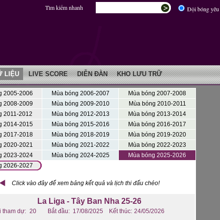
Tìm kiếm nhanh
Đội bóng yêu 
Ữ LIỆU
LIVE SCORE
DIỄN ĐÀN
KHO LƯU TRỮ
g 2005-2006
Mùa bóng 2006-2007
Mùa bóng 2007-2008
g 2008-2009
Mùa bóng 2009-2010
Mùa bóng 2010-2011
g 2011-2012
Mùa bóng 2012-2013
Mùa bóng 2013-2014
g 2014-2015
Mùa bóng 2015-2016
Mùa bóng 2016-2017
g 2017-2018
Mùa bóng 2018-2019
Mùa bóng 2019-2020
g 2020-2021
Mùa bóng 2021-2022
Mùa bóng 2022-2023
g 2023-2024
Mùa bóng 2024-2025
Mùa bóng 2025-2026
g 2026-2027
Click vào đây để xem bảng kết quả và lịch thi đấu chéo!
La Liga - Tây Ban Nha 25-26
i tham dự:
20
Bắt đầu:
17/08/2025
Kết thúc:
24/05/2026